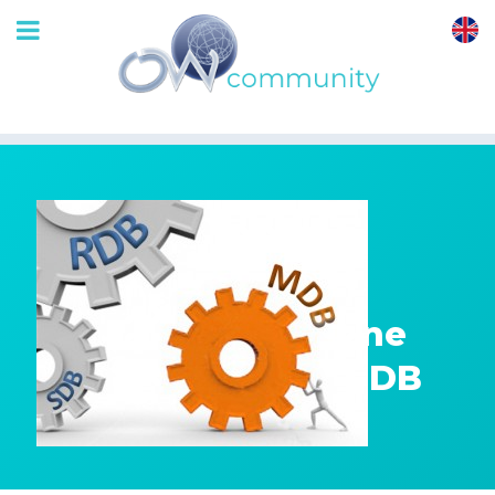
OrthoWave
Community
Mettre en route une
base monitorée MDB
23 Mai 2010