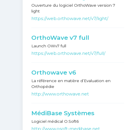
Ouverture du logiciel OrthoWave version 7
light
https://web.orthowave.net/v7/light/
OrthoWave v7 full
Launch OWv7 full
https://web.orthowave.net/v7/full/
Orthowave v6
La référence en matière d’Evaluation en
Orthopédie
http://www.orthowave.net
MédiBase Systèmes
Logiciel médical O.Soft6
http://www.osoft-medibase.net