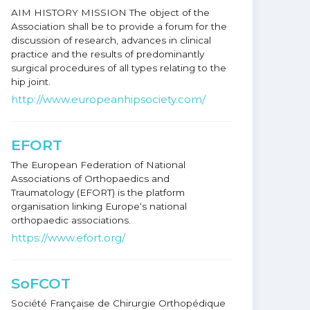
AIM HISTORY MISSION The object of the
Association shall be to provide a forum for the
discussion of research, advances in clinical
practice and the results of predominantly
surgical procedures of all types relating to the
hip joint.
http://www.europeanhipsociety.com/
EFORT
The European Federation of National
Associations of Orthopaedics and
Traumatology (EFORT) is the platform
organisation linking Europe‘s national
orthopaedic associations.
https://www.efort.org/
SoFCOT
Société Française de Chirurgie Orthopédique