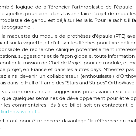
mblé logique de différencier l’arthroplastie de l’épaule,
lesquelles pourraient dans l’avenir faire l’objet de module
stie de genou est déjà sur les rails. Pour le rachis, il fa
ar topographie…
 la maquette du module de prothèses d’épaule (PTE) avec
nt sur la vignette, et d’utiliser les flèches pour faire défiler 
onsable de recherche clinique potentiellement intéres
tions, suggestions et de façon globale, toute information 
 confier la mission de Chef de Projet pour ce module, et m
 ce projet, en France et dans les autres pays. N’hésitez pas
itez ainsi devenir un collaborateur (enthousiaste!) d’Ort
ais dans le Hall of Fame des “Stars and Stripes” OrthoWave 
 vos commentaires et suggestions pour avancer sur ce pr
ra que quelques semaines de développement pour être opé
r les commentaires liés à ce billet, soit en contactant l
@orthowave.net
)…
l atout pour être encore davantage “la référence en mati
!…