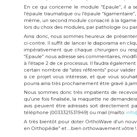
En ce qui concerne le module “Epaule”, il a se
l’épaule traumatique ou l’épaule “ligamentaire”, 
même, un second module consacré à la ligamentopla
lors du choix des modules, par pathologie ou p
Ainsi donc, nous sommes heureux de présenter
ci-contre. Il suffit de lancer le diaporama en cliqua
impérativement que chaque chirurgien ou resp
“Epaule” nous adresse ses commentaires, modifica
à l’étape 2 de ce processus. Il faudra également
certain nombre de “sites référents” pour valider
si ce projet vous intéresse, et que vous souha
pourra ainsi très prochainement être gravé à jam
Nous sommes donc très impatients de recevoir
qu’une fois finalisée, la maquette ne demande
avis peuvent être adressés soit directement pa
téléphone (0033321531949) ou mail (mailto:
info
A très bientôt pour doter OrthoWave d’un nouve
en Orthopédie” et …bien orthowavement vôtre 