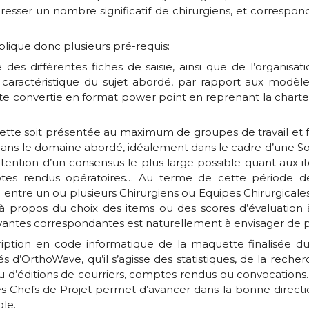
téresser un nombre significatif de chirurgiens, et corres
ique donc plusieurs pré-requis:
des différentes fiches de saisie, ainsi que de l’organisat
caractéristique du sujet abordé, par rapport aux modèles
 convertie en format power point en reprenant la charte 
uette soit présentée au maximum de groupes de travail et fut
é dans le domaine abordé, idéalement dans le cadre d’une S
btention d’un consensus le plus large possible quant aux i
mptes rendus opératoires… Au terme de cette période de
entre un ou plusieurs Chirurgiens ou Equipes Chirurgicales
s à propos du choix des items ou des scores d’évaluation 
vantes correspondantes est naturellement à envisager de p
ription en code informatique de la maquette finalisée d
 d’OrthoWave, qu’il s’agisse des statistiques, de la recher
ou d’éditions de courriers, comptes rendus ou convocation
s Chefs de Projet permet d’avancer dans la bonne directio
ble.