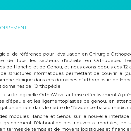
LOPPEMENT
iel de référence pour l’évaluation en Chirurgie Orthopé
se de tous les secteurs d’activité en Orthopédie. Le
ies de Hanche et de Genou, et nous avons depuis ces 12 
e structures informatiques permettant de couvrir la (qua
herche clinique dans ces domaines d’arthroplastie de Han
es domaines de l’Orthopédie.
a suite logicielle OrthoWave autorise effectivement à prés
es d’épaule et les ligamentoplasties de genou, en attenda
stigation entrant dans le cadre de “l’evidence-based medicin
e des modules Hanche et Genou sur la nouvelle interfac
tera grandement l’élaboration des nouveaux modules, en 
 termes de temps et de moyens logistiques et financiers