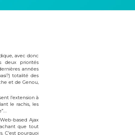
dique, avec donc
s deux priorités
dernières années
si?) totalité des
che et de Genou,
ent l’extension à
nt le rachis, les
e”…
e Web-based Ajax
sachant que tout
. C’est pourquoi