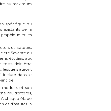
pondre au maximum
ion spécifique du
 existants de la
graphique et les
urs utilisateurs,
ociété Savante au
tems étudiés, aux
 tests doit être
, lesquels auront
à inclure dans le
rincipe.
u module, et son
che multicritères,
s. A chaque étape
n et d’assurer la