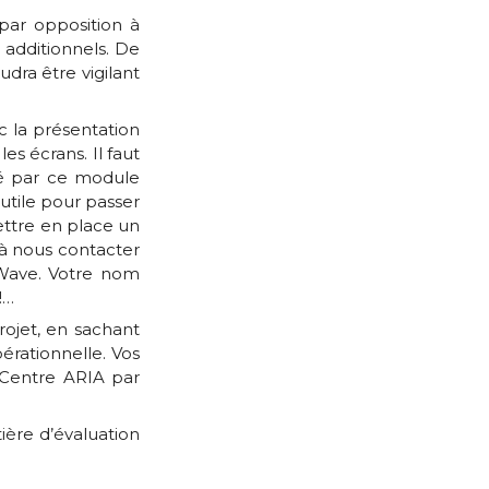
 par opposition à
s additionnels. De
udra être vigilant
 la présentation
les écrans. Il faut
sé par ce module
utile pour passer
ettre en place un
 à nous contacter
hoWave. Votre nom
!…
ojet, en sachant
rationnelle. Vos
e Centre ARIA par
ère d’évaluation