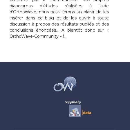
diaporamas d’études réalisées à l’aide
d’OrthoWave, nous nous ferons un plaisir de les
insérer dans ce blog et de les ouvrir à toute
discussion à propos des résultats publiés et des
conclusions énoncées… A bientôt donc sur «
OrthoWave-Community » !…