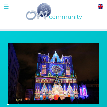
OrthoWave
Community
Résultats à long
terme des PTH HA
pour les NITF chez le
jeune