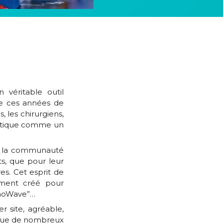
véritable outil
de ces années de
 les chirurgiens,
rmatique comme un
de la communauté
ts, que pour leur
es. Cet esprit de
lement créé pour
thoWave”…
r site, agréable,
i que de nombreux