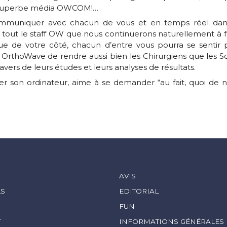
ce superbe média OWCOM!…
communiquer avec chacun de vous et en temps réel dans
e tout le staff OW que nous continuerons naturellement à
e de votre côté, chacun d’entre vous pourra se sentir
hoWave de rendre aussi bien les Chirurgiens que les Scie
avers de leurs études et leurs analyses de résultats.
er son ordinateur, aime à se demander “au fait, quoi d
S
AVIS
LS
EDITORIAL
FUN
T
INFORMATIONS GÉNÉRALES