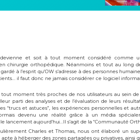
 devienne et soit à tout moment considéré comme un 
n en chirurgie orthopédique. Néanmoins et tout au long 
gardé à l’esprit qu’OW s’adresse à des personnes humaines,
ients… il faut donc ne jamais considérer ce logiciel info
à tout moment très proches de nos utilisateurs au sein 
lleur parti des analyses et de l’évaluation de leurs résulta
s “trucs et astuces”, les expériences personnelles et autr
désormais devenu une réalité grâce à un média spécia
le lancement aujourd’hui…Il s’agit de la “Communauté Or
iculièrement Charles et Thomas, nous ont élaboré un supe
um apte à héberger des zones partagées ou privatives, ains