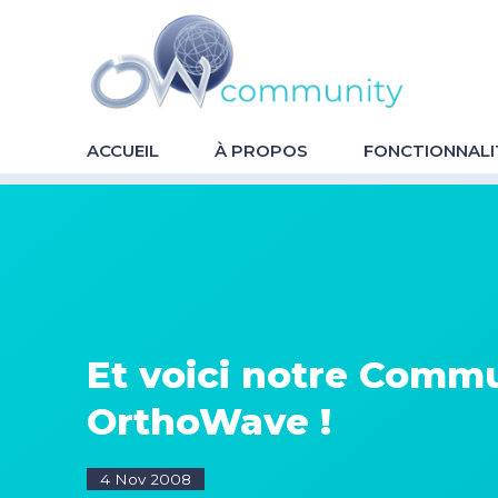
OrthoWave
Community
ACCUEIL
À PROPOS
FONCTIONNALI
Et voici notre Comm
OrthoWave !
4 Nov 2008