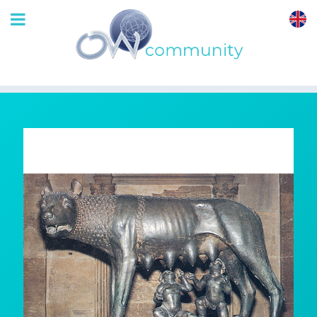
OrthoWave
Community
Rome ne s’est pas
construite en un jour
!
3 Nov 2008