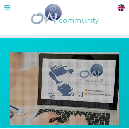
OrthoWave
Community
OrthoWave v7: les
tutoriels
29 Août 2020