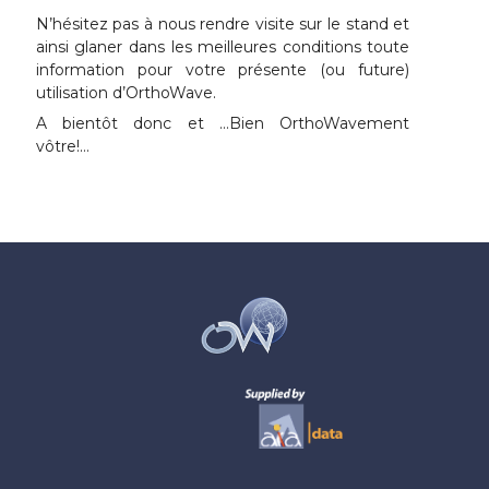
N’hésitez pas à nous rendre visite sur le stand et
ainsi glaner dans les meilleures conditions toute
information pour votre présente (ou future)
utilisation d’OrthoWave.
A bientôt donc et …Bien OrthoWavement
vôtre!…